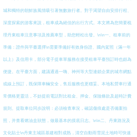
城和獨特的朝鮮族風情吸引著無數旅行者。對于渴望自由安排行程、
深度探索的游客來說，租車成為絕佳的出行方式。本文將為您簡要梳
理丹東租車注意事項及推薦車型，助您輕松出發。\n\n一、租車前的
準備：證件與平臺選擇\n需要準備好有效身份證、國內駕照（滿一年
以上）及信用卡，部分電子提車單服務在接受租車平臺預訂時也頗為
便捷。在平臺方面，建議通過一嗨、神州等大型連鎖企業的城市網點
或線上預訂，既保障車輛安全，售后服務也更穩妥。本地私營車行通
常價格更靈活，不妨提前電話對比租金、押金、保險條款及超時計費
規則。提取車位同步說明：必須檢查車況，確認傷痕處是否備案拍
照，并查看燃油盒狀態，做最基本的摸底日志。\n\n二、丹東路況及
文化貼士\n丹東主城區基建相對成熟，清空自動雨雪泥土地時可快速