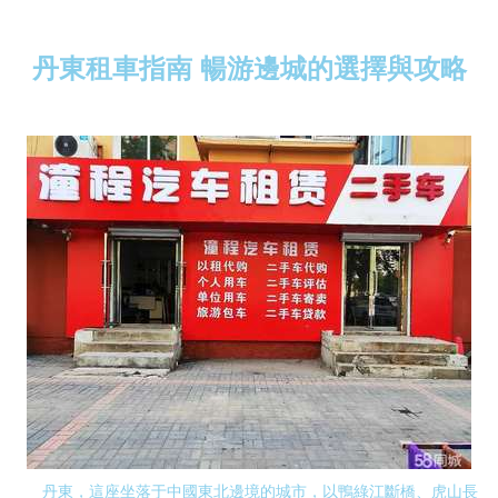
丹東租車指南 暢游邊城的選擇與攻略
丹東，這座坐落于中國東北邊境的城市，以鴨綠江斷橋、虎山長